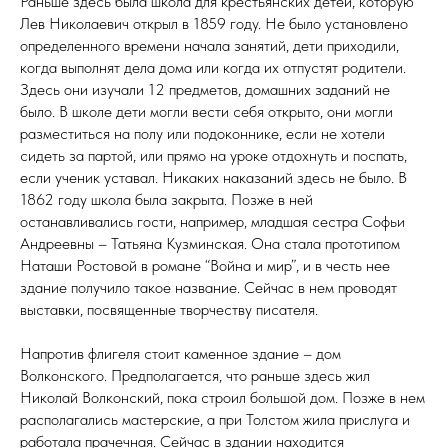
Раньше здесь была школа для крестьянских детей, которую
Лев Николаевич открыл в 1859 году. Не было установлено
определенного времени начала занятий, дети приходили,
когда выполнят дела дома или когда их отпустят родители.
Здесь они изучали 12 предметов, домашних заданий не
было. В школе дети могли вести себя открыто, они могли
разместиться на полу или подоконнике, если не хотели
сидеть за партой, или прямо на уроке отдохнуть и поспать,
если ученик уставал. Никаких наказаний здесь не было. В
1862 году школа была закрыта. Позже в ней
останавливались гости, например, младшая сестра Софьи
Андреевны – Татьяна Кузминская. Она стала прототипом
Наташи Ростовой в романе “Война и мир”, и в честь нее
здание получило такое название. Сейчас в нем проводят
выставки, посвященные творчеству писателя.
Напротив флигеля стоит каменное здание – дом
Волконского. Предполагается, что раньше здесь жил
Николай Волконский, пока строил большой дом. Позже в нем
располагались мастерские, а при Толстом жила прислуга и
работала прачечная. Сейчас в здании находится