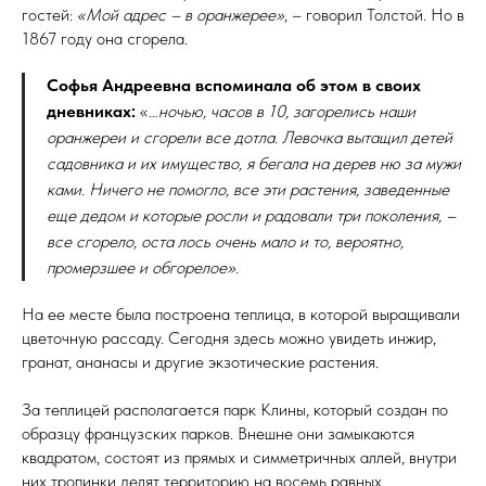
гостей:
«Мой адрес – в оранжерее»
, – говорил Толстой. Но в
1867 году она сгорела.
Софья Андреевна вспоминала об этом в своих
дневниках:
«…
ночью, часов в 10, загорелись наши
оранжереи и сгорели все дотла. Левочка вытащил детей
садовника и их имущество, я бегала на дерев ню за мужи
ками. Ничего не помогло, все эти растения, заведенные
еще дедом и которые росли и радовали три поколения, –
все сгорело, оста лось очень мало и то, вероятно,
промерзшее и обгорелое».
На ее месте была построена теплица, в которой выращивали
цветочную рассаду. Сегодня здесь можно увидеть инжир,
гранат, ананасы и другие экзотические растения.
За теплицей располагается парк Клины, который создан по
образцу французских парков. Внешне они замыкаются
квадратом, состоят из прямых и симметричных аллей, внутри
них тропинки делят территорию на восемь равных