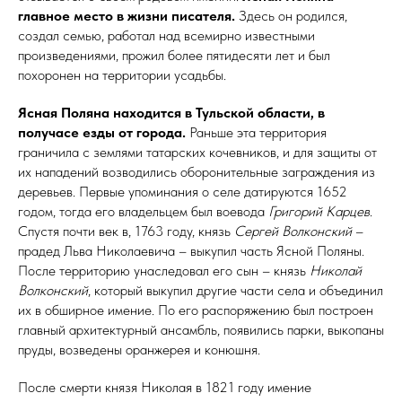
главное место в жизни писателя.
Здесь он родился,
создал семью, работал над всемирно известными
произведениями, прожил более пятидесяти лет и был
похоронен на территории усадьбы.
Ясная Поляна находится в Тульской области, в
получасе езды от города.
Раньше эта территория
граничила с землями татарских кочевников, и для защиты от
их нападений возводились оборонительные заграждения из
деревьев. Первые упоминания о селе датируются 1652
годом, тогда его владельцем был воевода
Григорий Карцев
.
Спустя почти век в, 1763 году, князь
Сергей Волконский
–
прадед Льва Николаевича – выкупил часть Ясной Поляны.
После территорию унаследовал его сын – князь
Николай
Волконский
, который выкупил другие части села и объединил
их в обширное имение. По его распоряжению был построен
главный архитектурный ансамбль, появились парки, выкопаны
пруды, возведены оранжерея и конюшня.
После смерти князя Николая в 1821 году имение