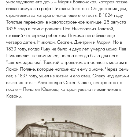
унаследовала его дочь – Мария Волконская, которая позже
вышла замуж за графа Николая Толстого. Он достроил дом,
строительство которого начал еще его тесть. В 1824 году
Толстые переехали в новопостроенное жилище. 28 августа
1828 года в семье родился Лев Николаевич Толстой,
ставший четвертым ребенком. Помимо него было еще
четверо детей: Николай, Сергей, Дмитрий и Мария. Но в
1830 году, когда Льву не было и двух лет, умерла мама. Лев
Николаевич не помнил ее, но она всегда была для него
“святым идеалом”. Толстой с трепетом относился к местам в
Ясной Поляне, которые напоминали ему о маме. Через семь
лет, в 1837 году, ушел из жизни и его отец. Опеку над детьми
взяла их тетя – Александра Остен-Сакен, сестра отца, а
после – Пелагея Юшкова, которая увезла племянников в
Казань.