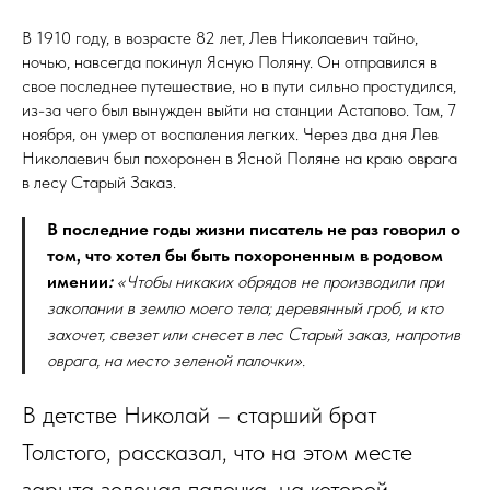
В 1910 году, в возрасте 82 лет, Лев Николаевич тайно,
ночью, навсегда покинул Ясную Поляну. Он отправился в
свое последнее путешествие, но в пути сильно простудился,
из-за чего был вынужден выйти на станции Астапово. Там, 7
ноября, он умер от воспаления легких. Через два дня Лев
Николаевич был похоронен в Ясной Поляне на краю оврага
в лесу Старый Заказ.
В последние годы жизни писатель не раз говорил о
том, что хотел бы быть похороненным в родовом
имении
:
«Чтобы никаких обрядов не производили при
закопании в землю моего тела; деревянный гроб, и кто
захочет, свезет или снесет в лес Старый заказ, напротив
оврага, на место зеленой палочки».
В детстве Николай – старший брат
Толстого, рассказал, что на этом месте
зарыта зеленая палочка, на которой