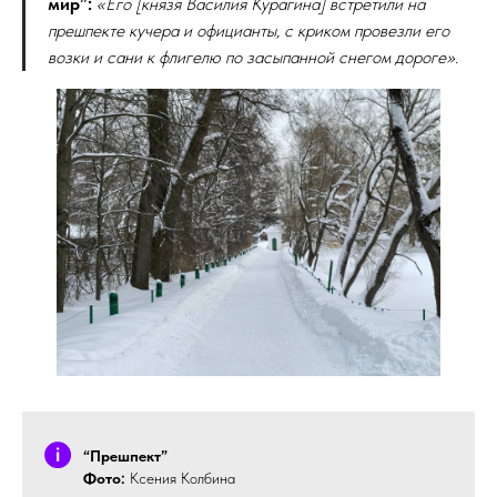
мир”:
«Его [князя Василия Курагина] встретили на
прешпекте кучера и официанты, с криком провезли его
возки и сани к флигелю по засыпанной снегом дороге».
“Прешпект”
Фото:
Ксения Колбина