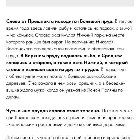
Слева от Прешпекта находится Большой пруд.
В теплое
время года здесь ловили рыбу и катались на лодках, а зимой
– на коньках. Справа раскинулся Нижний парк, на месте
которого раньше был овраг. По поручению Николая
Волконского его перекрыли плотинами и образовали три
пруда.
В Верхнем пруду водилась рыба, в Среднем
купались и стирали, а также есть Нижний, в который
стекали излишки воды из других прудов.
В парке, где
любила гулять мать писателя, большое разнообразие
деревьев. Она сажала в нем розы, орешник, а в беседке-
вышке ждала мужа, когда он уезжал из Ясной Поляны по
делам.
Чуть выше прудов справа стоит теплица.
На этом месте
при Волконском находилась огромная каменная оранжерея с
экзотическими растениями и даже кофейными деревьями.
Летом писатель часто работал в ней, а иногда и прятался от