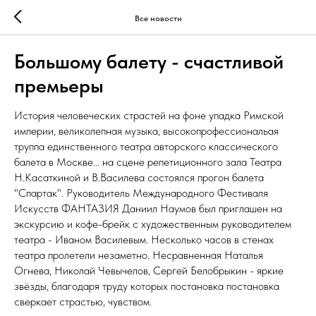
Все новости
Большому балету - счастливой
премьеры
История человеческих страстей на фоне упадка Римской
империи, великолепная музыка, высокопрофессиональая
труппа единственного театра авторского классического
балета в Москве... на сцене репетиционного зала Театра
Н.Касаткиной и В.Василева состоялся прогон балета
"Спартак". Руководитель Международного Фестиваля
Искусств ФАНТАЗИЯ Даниил Наумов был приглашен на
экскурсию и кофе-брейк с художественным руководителем
театра - Иваном Василевым. Несколько часов в стенах
театра пролетели незаметно. Несравненная Наталья
Огнева, Николай Чевычелов, Сергей Белобрыкин - яркие
звёзды, благодаря труду которых постановка постановка
сверкает страстью, чувством.